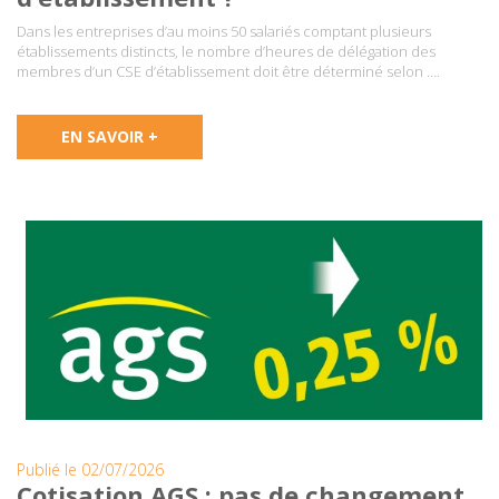
Dans les entreprises d’au moins 50 salariés comptant plusieurs
établissements distincts, le nombre d’heures de délégation des
membres d’un CSE d’établissement doit être déterminé selon ….
EN SAVOIR +
Publié le 02/07/2026
Cotisation AGS : pas de changement