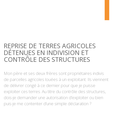
REPRISE DE TERRES AGRICOLES
DÉTENUES EN INDIVISION ET
CONTRÔLE DES STRUCTURES
Mon père et ses deux frères sont propriétaires indivis
de parcelles agricoles louées à un exploitant. Ils viennent
de délivrer congé à ce dernier pour que je puisse
exploiter ces terres. Au titre du contrôle des structures,
dois-je demander une autorisation d’exploiter ou bien
puis-je me contenter d’une simple déclaration ?